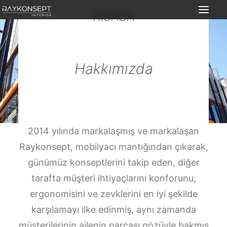
KISACA
Ürünler
Nasıl Çalışıyoruz?
Hakkımızda
İç Mimarlık Hizmeti
Hizmet Alanları
Mimarlara Özel
2014 yılında markalaşmış ve markalaşan
Yurt Dışı & Şehir Dışı
Raykonsept, mobilyacı mantığından çıkarak,
İletişim
günümüz konseptlerini takip eden, diğer
TR
tarafta müşteri ihtiyaçlarını konforunu,
ergonomisini ve zevklerini en iyi şekilde
karşılamayı ilke edinmiş, aynı zamanda
müşterilerinin ailenin parçası gözüyle bakmış