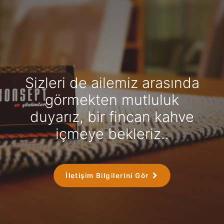
Sizleri de ailemiz arasında
görmekten mutluluk
duyarız, bir fincan kahve
içmeye bekleriz..
İletişim Bilgilerini Gör