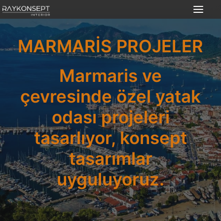
MARMARIS PROJELER
Ürünler
Nasıl Çalışıyoruz?
Marmaris ve
İç Mimarlık Hizmeti
çevresinde özel yatak
Hizmet Alanları
odası projeleri
Mimarlara Özel
tasarlıyor, konsept
Yurt Dışı & Şehir Dışı
İletişim
tasarımlar
TR
uyguluyoruz.