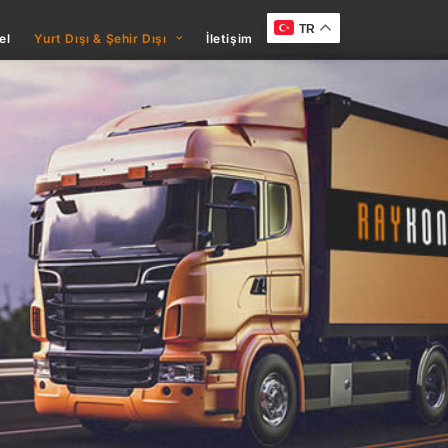
TR
el
Yurt Dışı & Şehir Dışı
İletişim