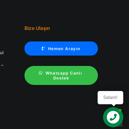
Bize Ulaşın
.
Hemen Arayın
ul
 –
Whatsapp Canlı 
Destek
Selam!
Destek Al