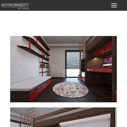
Ürünler
Nasıl Çalışıyoruz?
İç Mimarlık Hizmeti
Hizmet Alanları
Mimarlara Özel
Yurt Dışı & Şehir Dışı
İletişim
TR