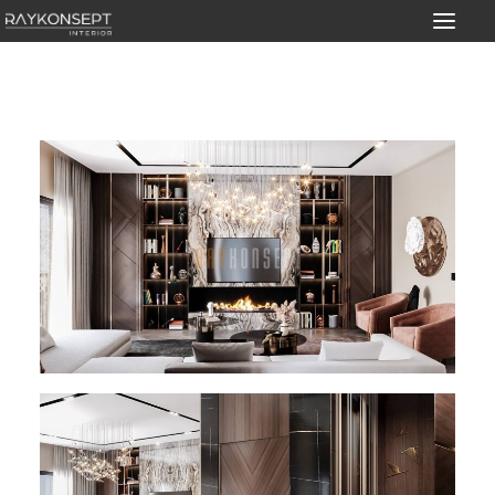
Ürünler
Nasıl Çalışıyoruz?
İç Mimarlık Hizmeti
Hizmet Alanları
Mimarlara Özel
Yurt Dışı & Şehir Dışı
İletişim
TR